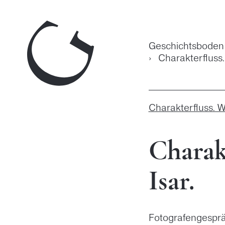
Zum
Inhalt
springen
Geschichtsboden
›
Charakterfluss. 
Charakterfluss. Wi
Charak
Isar.
Fotografengespr