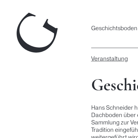
Zum
Inhalt
springen
Geschichtsboden
Veranstaltung
Gesch
Hans Schneider h
Dachboden über e
Sammlung zur Ver
Tradition eingefü
weitergeführt wir