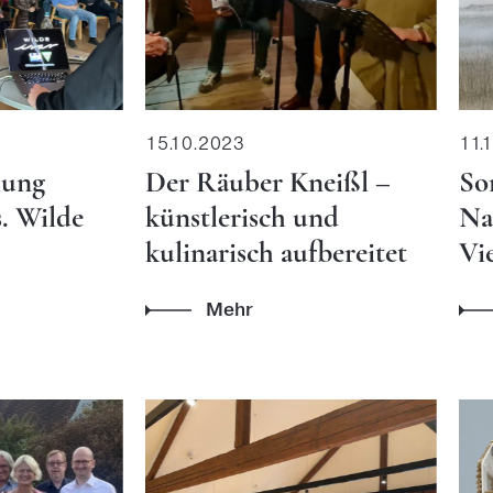
15.10.2023
11.
lung
Der Räuber Kneißl –
So
. Wilde
künstlerisch und
Na
kulinarisch aufbereitet
Vi
Mehr